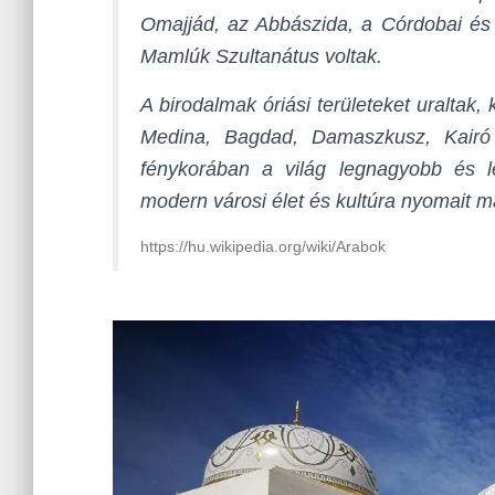
Omajjád, az Abbászida, a Córdobai és a
Mamlúk Szultanátus voltak.
A birodalmak óriási területeket uraltak,
Medina, Bagdad, Damaszkusz, Kairó
fénykorában a világ legnagyobb és l
modern városi élet és kultúra nyomait 
https://hu.wikipedia.org/wiki/Arabok