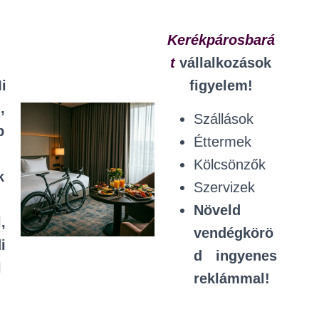
Kerékpárosbará
t
vállalkozások
i
figyelem!
,
Szállások
b
Éttermek
Kölcsönzők
k
Szervizek
Növeld
,
vendégkörö
i
d ingyenes
l
reklámmal!