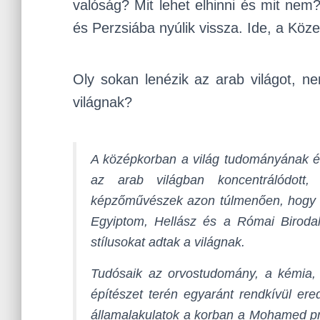
valóság? Mit lehet elhinni és mit ne
és Perzsiába nyúlik vissza. Ide, a Köz
Oly sokan lenézik az arab világot, n
világnak?
A középkorban a világ tudományának é
az arab világban koncentrálódott
képzőművészek azon túlmenően, hogy to
Egyiptom, Hellász és a Római Biroda
stílusokat adtak a világnak.
Tudósaik az orvostudomány, a kémia, a
építészet terén egyaránt rendkívül er
államalakulatok a korban a Mohamed próf