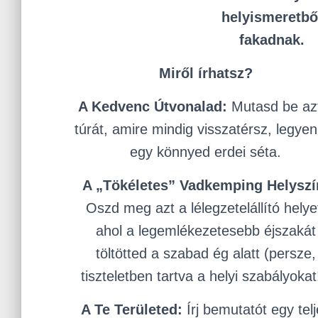
helyismeretbő
fakadnak.
Miről írhatsz?
A Kedvenc Útvonalad:
Mutasd be az
túrát, amire mindig visszatérsz, legyen
egy könnyed erdei séta.
A „Tökéletes” Vadkemping Helyszí
Oszd meg azt a lélegzetelállító helye
ahol a legemlékezetesebb éjszakát
töltötted a szabad ég alatt (persze,
tiszteletben tartva a helyi szabályokat
A Te Területed:
Írj bemutatót egy tel