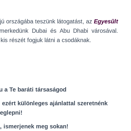
ifjú országába teszünk látogatást, az
Egyesült
smerkedünk Dubai és Abu Dhabi városával.
 kis részét fogjuk látni a csodáknak.
 a Te baráti társaságod
ezért különleges ajánlattal szeretnénk
eglepni!
l, ismerjenek meg sokan!