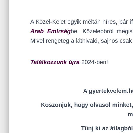
A Közel-Kelet egyik méltán híres, bár 
Arab Emírség
be. Közelebbről megi
Mivel rengeteg a látnivaló, sajnos csak
Találkozzunk újra
2024-ben!
A gyertekvelem.hu
Köszönjük, hogy olvasol minket, 
m
Tűnj ki az átlagbó