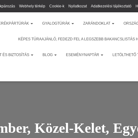
kpározás
Webhely térkép
Cookie-k
Nyilatkozat
Adatkezelési tájékoztató
H
ERÉKPÁRTÚRÁK
GYALOGTÚRÁK
ZARÁNDOKLAT
ORSZÁ
KÉPES TÚRAAJÁNLÓ, FEDEZD FEL A LEGSZEBB BAKANCSLISTÁS 
 ÉS BIZTOSÍTÁS
BLOG
ESEMÉNYNAPTÁR
LETÖLTHETŐ
mber, Közel-Kelet, Egy