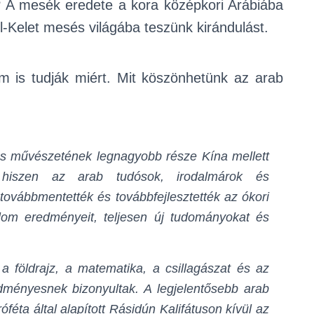
m? A mesék eredete a kora középkori Arábiába
el-Kelet mesés világába teszünk kirándulást.
em is tudják miért. Mit köszönhetünk az arab
s művészetének legnagyobb része Kína mellett
, hiszen az arab tudósok, irodalmárok és
vábbmentették és továbbfejlesztették az ókori
lom eredményeit, teljesen új tudományokat és
 földrajz, a matematika, a csillagászat és az
edményesnek bizonyultak. A legjelentősebb arab
éta által alapított Rásidún Kalifátuson kívül az