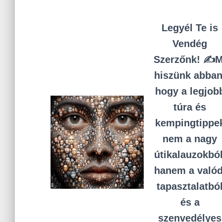
Legyél Te is
Vendég
Szerzőnk! ✍️M
hiszünk abban
hogy a legjob
túra és
kempingtippe
nem a nagy
útikalauzokból
hanem a valód
tapasztalatbó
és a
szenvedélyes