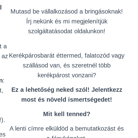
l
Mutasd be vállalkozásod a bringásoknak!
Írj nekünk és mi megjelenítjük
szolgáltatásodat oldalunkon!
t a
Kerékpárosbarát éttermed, falatozód vagy
 az
szállásod van, és szeretnél több
kerékpárost vonzani?
n
:
Ez a lehetőség neked szól! Jelentkezz
t,
most és növeld ismertségedet!
Mit kell tenned?
!).
A lenti címre elküldöd a bemutatkozást és
jes