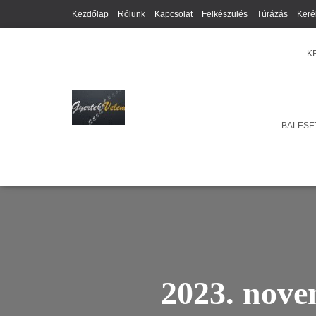
Kezdőlap
Rólunk
Kapcsolat
Felkészülés
Túrázás
Keré
K
BALESET
2023. nove