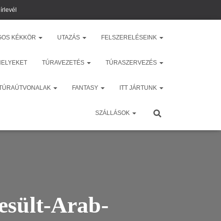
írlevél
GOS KÉKKÖR
UTAZÁS
FELSZERELÉSEINK
HELYEKET
TÚRAVEZETÉS
TÚRASZERVEZÉS
 TÚRAÚTVONALAK
FANTASY
ITT JÁRTUNK
SZÁLLÁSOK
esült-Arab-