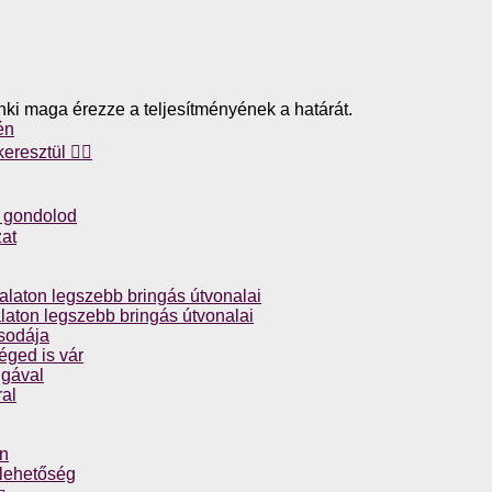
enki maga érezze a teljesítményének a határát.
én
resztül 🚴‍♀️
nt gondolod
zat
laton legszebb bringás útvonalai
aton legszebb bringás útvonalai
csodája
éged is vár
ngával
al
án
 lehetőség