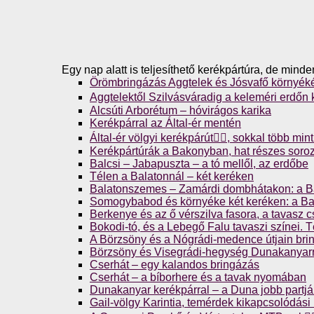
Egy nap alatt is teljesíthető kerékpártúra, de mind
Örömbringázás Aggtelek és Jósvafő környék
Aggtelektől Szilvásváradig a keleméri erdőn ke
Alcsúti Arborétum – hóvirágos karika
Kerékpárral az Által-ér mentén
Által-ér völgyi kerékpárút🚴‍♀️, sokkal több mi
Kerékpártúrák a Bakonyban, hat részes soro
Balcsi – Jabapuszta – a tó mellől, az erdőbe
Télen a Balatonnál – két keréken
Balatonszemes – Zamárdi dombhátakon: a Ba
Somogybabod és környéke két keréken: a Bal
Berkenye és az ő vérszilva fasora, a tavasz 
Bokodi-tó, és a Lebegő Falu tavaszi színei. T
A Börzsöny és a Nógrádi-medence útjain bri
Börzsöny és Visegrádi-hegység Dunakanyarr
Cserhát – egy kalandos bringázás
Cserhát – a bíborhere és a tavak nyomában
Dunakanyar kerékpárral – a Duna jobb partj
Gail-völgy Karintia, temérdek kikapcsolódási