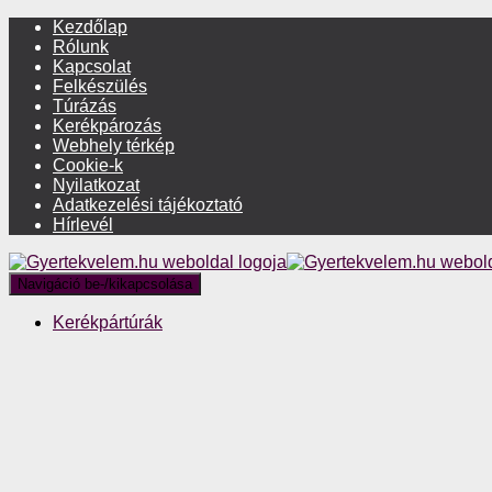
Kezdőlap
Rólunk
Kapcsolat
Felkészülés
Túrázás
Kerékpározás
Webhely térkép
Cookie-k
Nyilatkozat
Adatkezelési tájékoztató
Hírlevél
Navigáció be-/kikapcsolása
Kerékpártúrák