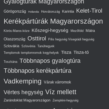
Gyalogtúrák Magyarországon
Kelet-Tirol
Görögország
Karintia
Horvátország
Hollandia
Kerékpártúrák Magyarországon
Kőszegi-hegység
Mátra
Körös-Maros-köze
Mezőföld
Osttirol
Olaszország
Pilis hegység Visegrádi hegység
Szlovákia
Szlovénia
Tanúhegyek
Tisza
Tisza-tó
Templomok templomromok kegyhelyek
Többnapos gyalogtúra
Toszkána
Többnapos kerékpártúra
Vadkemping
Várak várromok
Víz mellett
Vértes hegység
Zarándoklat Magyarországon
Zempléni-hegység