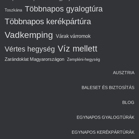
Többnapos gyalogtúra
Toszkána
Többnapos kerékpártúra
Vadkemping
Várak várromok
Víz mellett
Vértes hegység
Zarándoklat Magyarországon
Zempléni-hegység
AUSZTRIA
BALESET ÉS BIZTOSÍTÁS
BLOG
EGYNAPOS GYALOGTÚRÁK
EGYNAPOS KERÉKPÁRTÚRÁK