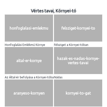
Vértes tavai, Környei-tó
honfoglalasi-emlekmu
felsziget-kornyei-to
Honfoglalási Emlékmű Környe
Félsziget a Környei-tóban
hazak-es-nadas-kornye-
altal-er-kornye
vertes-tavai
Az Által-ér befolyása a Környei-tóba
Nádas
aranyeso-kornyen
kornyei-to-gat