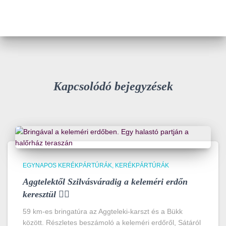
Kapcsolódó bejegyzések
EGYNAPOS KERÉKPÁRTÚRÁK
KERÉKPÁRTÚRÁK
Aggtelektől Szilvásváradig a keleméri erdőn
keresztül 🚴‍♀️
59 km-es bringatúra az Aggteleki-karszt és a Bükk
között. Részletes beszámoló a keleméri erdőről, Sátáról