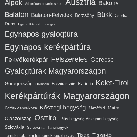
Ausztria
Alpok
Bakony
Arborétum botanikus kert
Balaton
Bükk
Balaton-Felvidék
Börzsöny
Cserhát
Duna
Egyesült Arab Emírségek
Egynapos gyalogtúra
Egynapos kerékpártúra
Felszerelés
Fekvőkerékpár
Gerecse
Gyalogtúrák Magyarországon
Kelet-Tirol
Görögország
Karintia
Horvátország
Hollandia
Kerékpártúrák Magyarországon
Kőszegi-hegység
Mátra
Körös-Maros-köze
Mezőföld
Osttirol
Olaszország
Pilis hegység Visegrádi hegység
Szlovákia
Szlovénia
Tanúhegyek
Tisza
Tisza-tó
Templomok templomromok kegyhelyek