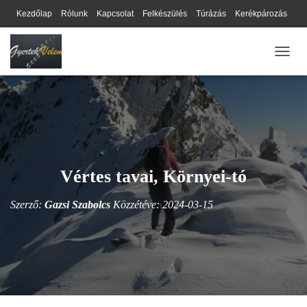
Kezdőlap
Rólunk
Kapcsolat
Felkészülés
Túrázás
Kerékpározás
Webhely térkép
Cookie-k
Nyilatkozat
Adatkezelési tájékoztató
NAVIG
Hírlevél
Vértes tavai, Környei-tó
Szerző:
Gazsi Szabolcs
Közzétéve:
2024-03-15