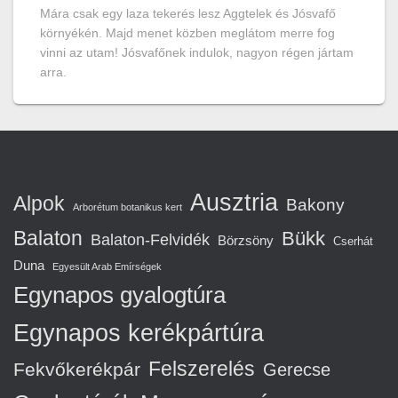
Mára csak egy laza tekerés lesz Aggtelek és Jósvafő
környékén. Majd menet közben meglátom merre fog
vinni az utam! Jósvafőnek indulok, nagyon régen jártam
arra.
Ausztria
Alpok
Bakony
Arborétum botanikus kert
Balaton
Bükk
Balaton-Felvidék
Börzsöny
Cserhát
Duna
Egyesült Arab Emírségek
Egynapos gyalogtúra
Egynapos kerékpártúra
Felszerelés
Fekvőkerékpár
Gerecse