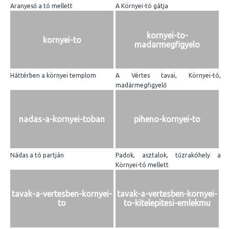
Aranyeső a tó mellett
A Környei-tó gátja
kornyei-to-
kornyei-to
madarmegfigyelo
Háttérben a környei templom
A Vértes tavai, Környei-tó,
madármegfigyelő
nadas-a-kornyei-toban
piheno-kornyei-to
Nádas a tó partján
Padok, asztalok, tűzrakóhely a
Környei-tó mellett
tavak-a-vertesben-kornyei-
tavak-a-vertesben-kornyei-
to
to-kitelepitesi-emlekmu